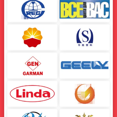
Automóvel Instant Flat pneu brilhar gel de reparação de emergência Sealant Spray
FIXO R-134A Sementador de emergência de pneus de automóveis
Shampoo de lavagem de automóveis limpo e ecológico Spray PH neutro para o sistema de travagem Não tóxico
Óleo sintético Diesel Turbo Cleaner Spray Motor Desengraxante de superfície do motor
Polímero de silicone de couro de carro Polish Agente protetor Limpeza de assento e condicionador
Polímero de silicone de couro para carrinhos 295ML
Kit de casaco anti-nevoeiro Spray para pára-brisas
Injeção de combustível Entrada de ar Limpeza do motor do carro Spray Remover de depósitos de carbono
Spray de lubrificante de automóvel de silicone para engrenagens e cadeias 450ml
Carburador Motor de carro Detalhes Spray Injector de óleo de limpeza e limpador de estrangulamento ODM