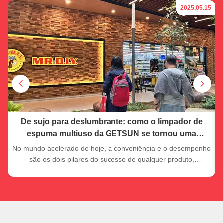
15
2025.05.15
o
De sujo para deslumbrante: como o limpador de
espuma multiuso da GETSUN se tornou uma
mudança no cenário de detalhamento de carros da
No mundo acelerado de hoje, a conveniência e o desempenho
Malásia
são os dois pilares do sucesso de qualquer produto,
especialmente nas indústrias de detalhamento automóvel e de
limpeza doméstica.É exatamente aqui que o limpador de
espuma multiuso da GETSUN provou a sua capacidade., não
apenas como uma solu...