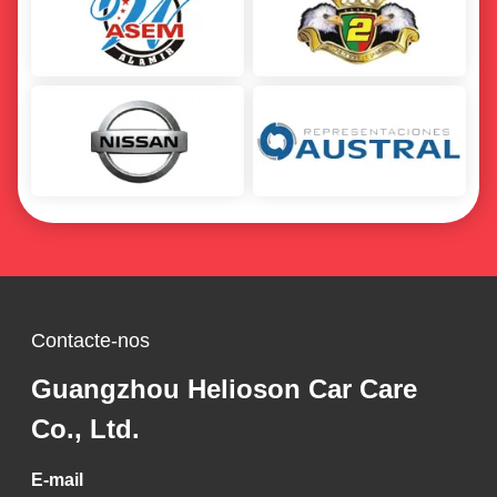
Veículos com carburador a granel Diesel Turbo Cleaner Spray 450ml OEM
2K pintura de pulverização de dois componentes para resistência ao tempo automotivo
Desengraçador de motores de automóveis multiuso Spray lubrificante Polish Anti-Rust 500ml
Lubrificante Penetrante Spray Motor Automóvel Desengraçador de Óleo Automóvel Remover Ferrugem
Deep Black PH Neutral Car Wash Shampoo Espuma de Pneus Polish Spray Para Revestimento Cerâmico
Contacte-nos
Guangzhou Helioson Car Care
Co., Ltd.
E-mail