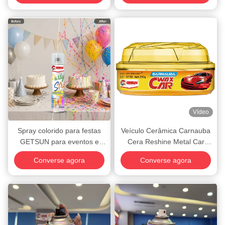
formaldeído Remover COV
Purificador de ar interior
Vídeo
Spray colorido para festas
Veículo Cerâmica Carnauba
GETSUN para eventos e
Cera Reshine Metal Car
celebrações
Polish a granel
Converse agora
Converse agora