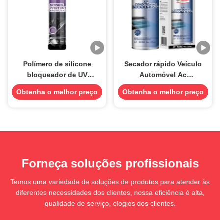
Polímero de silicone
Secador rápido Veículo
bloqueador de UV
Automóvel Ac
limpador e protetor do
Desinfetante Spray
Obtenha o melhor preço
Obtenha o melhor preço
interior do carro brilho
Desodorizante Limpeador
cerâmico
500ml
Forneça soluções profissionais
Temos uma variedade de soluções de produtos para atender às
diferentes necessidades dos clientes, nossa eficiência é alta,
qualidade de serviço, elogios dos clientes.