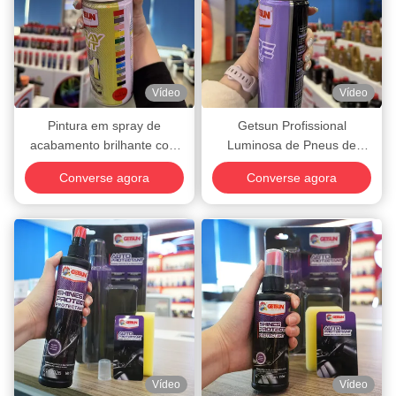
Vídeo
Vídeo
Pintura em spray de
Getsun Profissional
acabamento brilhante com
Luminosa de Pneus de
tamanho de 400 ml e
Aerosol Produtor de Spray de
Converse agora
Converse agora
formulação à base de água
Vestimento
para uso interno ao ar livre
Vídeo
Vídeo