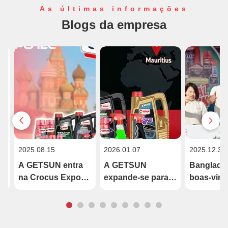
As últimas informações
Blogs da empresa
2025.08.15
2026.01.07
2025.12.31
a
A GETSUN entra
A GETSUN
Banglade
na Crocus Expo
expande-se para a
boas-vind
de Moscou:
Maurícia e a
Distribuid
Descubra nossas
Austrália
Autorizad
soluções premium
GETSUN
para cuidados