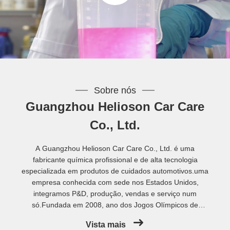
Sobre nós
Guangzhou Helioson Car Care
Co., Ltd.
A Guangzhou Helioson Car Care Co., Ltd. é uma
fabricante química profissional e de alta tecnologia
especializada em produtos de cuidados automotivos.uma
empresa conhecida com sede nos Estados Unidos,
integramos P&D, produção, vendas e serviço num
só.Fundada em 2008, ano dos Jogos Olímpicos de
Pequim, a Helioson está localizada no distrito de
Vista mais
Conghua, Guangzhou, cobrindo quase 10.000 metros