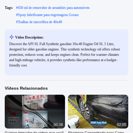
Tags:
#
450 ml de removidor de arranhões para automóveis
#
Spray lubrificante para engrenagens Grease
#
Toalhas de microfibra de 40x40
Video Description:
Discover the API SL Full Synthetic gasoline 10w40 Engine Oil SL 1 Litre,
designed for older gasoline engines. This synthetic technology oil offers robust
protection, reduces wear, and keeps engines clean. Perfect for warmer climates
and high-mileage vehicles, it provides synthetic-like performance at a budget-
friendly cost.
Vídeos Relacionados
00:38
02:05